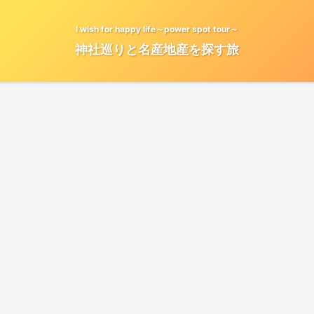
I wish for happy life～power spot tour～
神社巡りと名産地産を探す旅