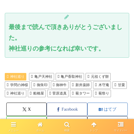
最後まで読んで頂きありがとうございまし
た。
神社巡りの参考になれば幸いです。
神社巡り
亀戸天神社
亀戸香取神社
元祖くず餅
学問の神様
御朱印
御神牛
新井薬師
木守庵
甘栗
神社巡り
船橋屋
菅原道真
菊タワー
菊祭り
X
Facebook
はてブ
LINE
コピー
コメント
メニュー
ホーム
検索
トップ
サイドバー