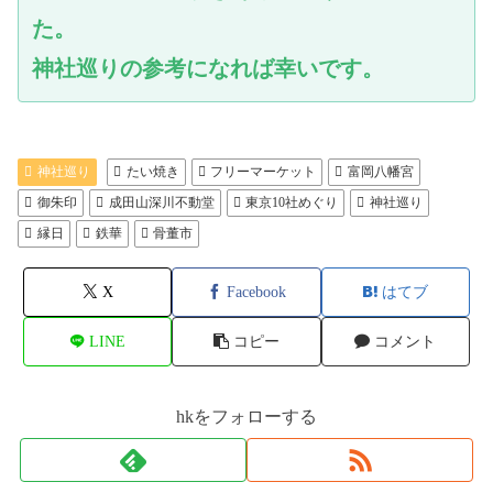
た。
神社巡りの参考になれば幸いです。
神社巡り
たい焼き
フリーマーケット
富岡八幡宮
御朱印
成田山深川不動堂
東京10社めぐり
神社巡り
縁日
鉄華
骨董市
X
Facebook
はてブ
LINE
コピー
コメント
hkをフォローする