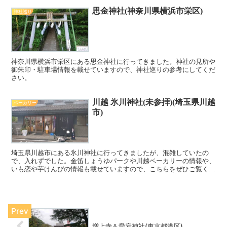
思金神社(神奈川県横浜市栄区)
神社巡り
神奈川県横浜市栄区にある思金神社に行ってきました。神社の見所や
御朱印・駐車場情報を載せていますので、神社巡りの参考にしてくだ
さい。
川越 氷川神社(未参拝)(埼玉県川越
ベーカリー
市)
埼玉県川越市にある氷川神社に行ってきましたが、混雑していたの
で、入れずでした。金笛しょうゆパークや川越ベーカリーの情報や、
いも恋や芋けんぴの情報も載せていますので、こちらをぜひご覧くだ
さい^^
増上寺＆愛宕神社(東京都港区)