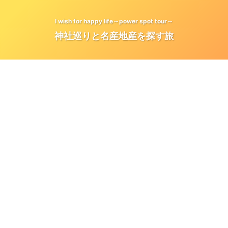
I wish for happy life～power spot tour～
神社巡りと名産地産を探す旅