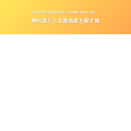
I wish for happy life～power spot tour～
神社巡りと名産地産を探す旅