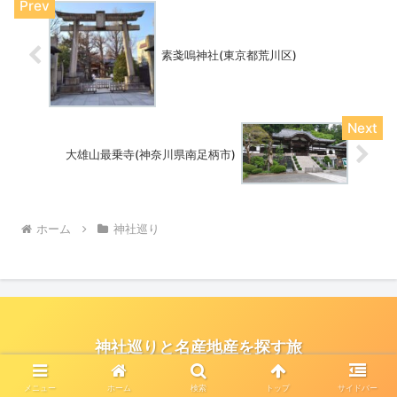
素戔嗚神社(東京都荒川区)
大雄山最乗寺(神奈川県南足柄市)
ホーム
神社巡り
神社巡りと名産地産を探す旅
© 2021 神社巡りと名産地産を探す旅.
メニュー
ホーム
検索
トップ
サイドバー