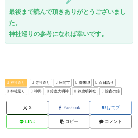
最後まで読んで頂きありがとうございまし
た。
神社巡りの参考になれば幸いです。
神社巡り
寺社巡り
座間市
御朱印
百日詣り
神社巡り
神輿
鈴鹿大明神
鈴鹿明神社
除夜の鐘
X
Facebook
はてブ
LINE
コピー
コメント