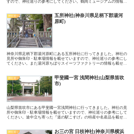
すので、神社巡りの参考にしてください。鶴岡ミュージアムの情報も
載せていますので、観光の際の参考にしてください。
五所神社(神奈川県足柄下郡湯河
神社巡り
原町)
神奈川県足柄下郡湯河原町にある五所神社に行ってきました。神社の
見所や御朱印・駐車場情報を載せていますので、神社巡りの参考にし
てください。また湯河原ちぼりスイーツファクトリーの情報も載せて
います。珍しいクッキーバイキングがおススメです。こちらもぜひご
覧ください^^
甲斐國一宮 浅間神社(山梨県笛吹
神社巡り
市)
山梨県笛吹市にある甲斐國一宮浅間神社に行ってきました。神社の見
所や御朱印・駐車場情報を載せていますので、神社巡りの参考にして
ください。途中立ち寄った『道の駅こすげ』の特産や名産品を載せて
いますので、観光の際の参考にしてください。
お三の宮 日枝神社(神奈川県横浜
神社巡り