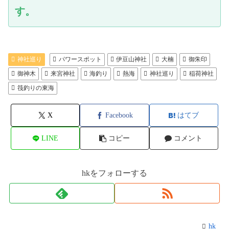
す。
神社巡り
パワースポット
伊豆山神社
大楠
御朱印
御神木
来宮神社
海釣り
熱海
神社巡り
稲荷神社
筏釣りの東海
X
Facebook
はてブ
LINE
コピー
コメント
hkをフォローする
hk