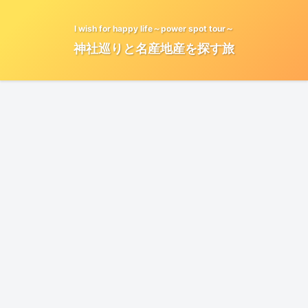
I wish for happy life～power spot tour～
神社巡りと名産地産を探す旅