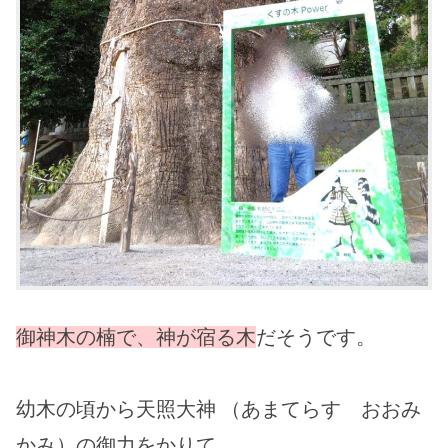
御神木の楠で、神が宿る木
だそうです。
幼木の頃から天照大神 （あまてらす おおみ
かみ）の御力をかりて