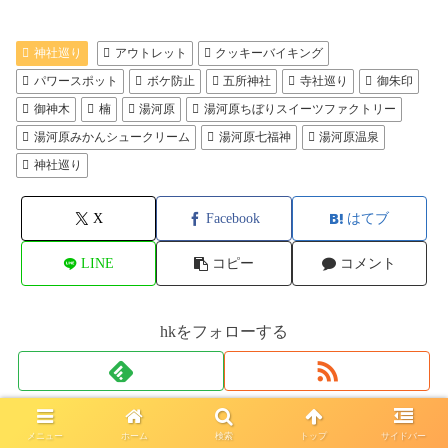
神社巡り
アウトレット
クッキーバイキング
パワースポット
ボケ防止
五所神社
寺社巡り
御朱印
御神木
楠
湯河原
湯河原ちぼりスイーツファクトリー
湯河原みかんシュークリーム
湯河原七福神
湯河原温泉
神社巡り
X
Facebook
はてブ
LINE
コピー
コメント
hkをフォローする
hk
メニュー
ホーム
検索
トップ
サイドバー