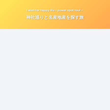
I wish for happy life～power spot tour～
神社巡りと名産地産を探す旅