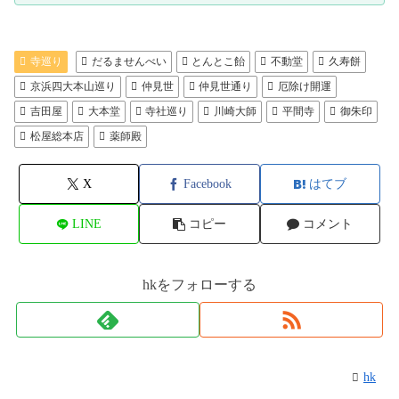
寺巡り
だるませんべい
とんとこ飴
不動堂
久寿餅
京浜四大本山巡り
仲見世
仲見世通り
厄除け開運
吉田屋
大本堂
寺社巡り
川崎大師
平間寺
御朱印
松屋総本店
薬師殿
X
Facebook
はてブ
LINE
コピー
コメント
hkをフォローする
hk