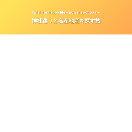
I wish for happy life～power spot tour～
神社巡りと名産地産を探す旅