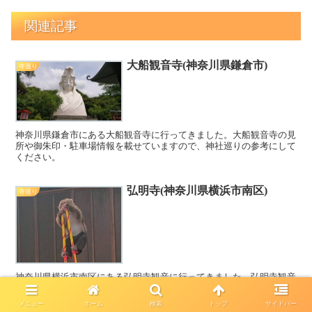
関連記事
大船観音寺(神奈川県鎌倉市)
寺巡り
神奈川県鎌倉市にある大船観音寺に行ってきました。大船観音寺の見
所や御朱印・駐車場情報を載せていますので、神社巡りの参考にして
ください。
弘明寺(神奈川県横浜市南区)
寺巡り
神奈川県横浜市南区にある弘明寺観音に行ってきました。弘明寺観音
の見所や御朱印・駐車場情報を載せていますので、寺社巡りの参考に
してください。またすぐ近くの商店街の見所も載せていますので、こ
メニュー
ホーム
検索
トップ
サイドバー
ちらもご覧ください。