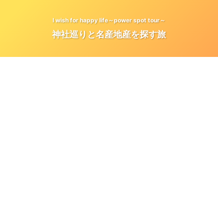
I wish for happy life～power spot tour～
神社巡りと名産地産を探す旅