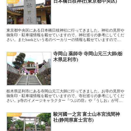
日本橋日枝神社(東京都中央区)
神社巡り
東京都中央区にある日本橋日枝神社に行ってきました。神社の見所や
御朱印・駐車場情報を載せていますので、神社巡りの参考にしてくだ
さい。またbankという名のベーカリーの情報も載せていますので、
こちらもぜひご覧ください。
寺岡山 薬師寺 寺岡山元三大師(栃
寺巡り
木県足利市)
栃木県足利市にある寺岡山元三大師に行ってきました。お寺の見所や
御朱印・駐車場情報を載せていますので、寺社巡りの参考にしてくだ
さい。p寺のイメージキャラクター『つぶの坊』や『うしお』が可愛
らしいです^^
駿河國一之宮 富士山本宮浅間神
ベーカリー
社(静岡県富士宮市)