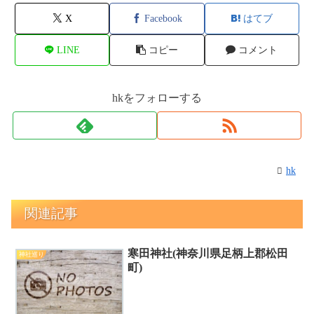
X
Facebook
はてブ
LINE
コピー
コメント
hkをフォローする
hk
関連記事
寒田神社(神奈川県足柄上郡松田
神社巡り
町)