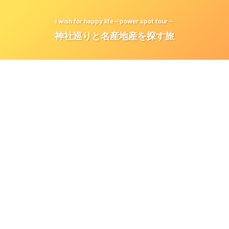
I wish for happy life～power spot tour～
神社巡りと名産地産を探す旅