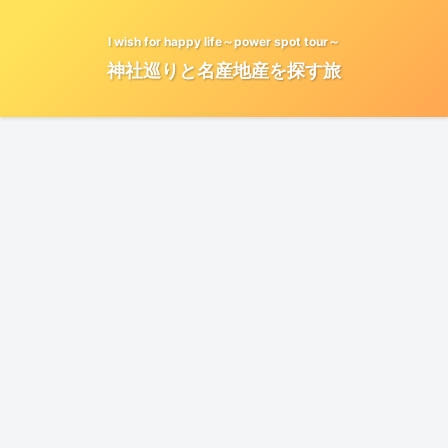
I wish for happy life～power spot tour～
神社巡りと名産地産を探す旅