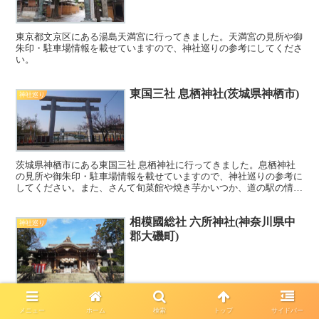
東京都文京区にある湯島天満宮に行ってきました。天満宮の見所や御
朱印・駐車場情報を載せていますので、神社巡りの参考にしてくださ
い。
東国三社 息栖神社(茨城県神栖市)
神社巡り
茨城県神栖市にある東国三社 息栖神社に行ってきました。息栖神社
の見所や御朱印・駐車場情報を載せていますので、神社巡りの参考に
してください。また、さんて旬菜館や焼き芋かいつか、道の駅の情報
なども載せていますので、よろしければこちらもご覧ください^^
相模國総社 六所神社(神奈川県中
神社巡り
郡大磯町)
メニュー
ホーム
検索
トップ
サイドバー
神奈川県中郡大磯町にある相模國総社 六所神社に行ってきました。