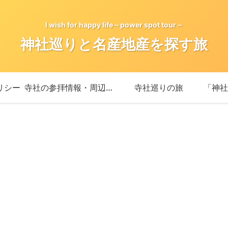
I wish for happy life～power spot tour～
神社巡りと名産地産を探す旅
リシー
寺社の参拝情報・周辺情報
寺社巡りの旅