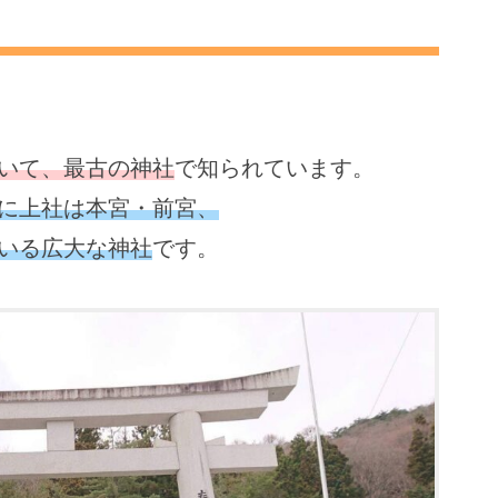
いて、最古の神社
で知られています。
に上社は本宮・前宮、
いる広大な神社
です。