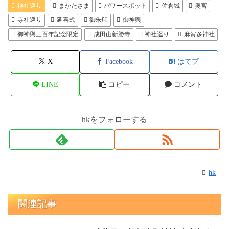
神社巡り
まかたさま
パワースポット
佐倉城
奥宮
寺社巡り
延喜式
御朱印
御神輿
御神輿三百年記念限定
成田山新勝寺
神社巡り
麻賀多神社
X
Facebook
はてブ
LINE
コピー
コメント
hkをフォローする
hk
関連記事