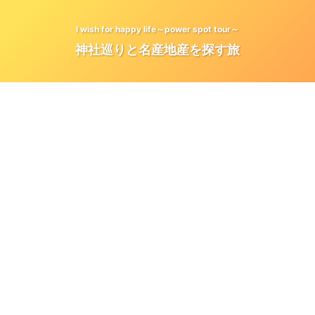
I wish for happy life～power spot tour～
神社巡りと名産地産を探す旅