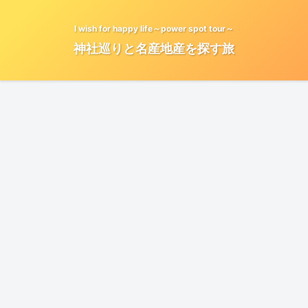
I wish for happy life～power spot tour～
神社巡りと名産地産を探す旅