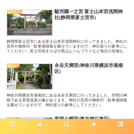
スイーツなどの情報も載せていますので、こちらもぜひご覧ください
^^
駿河國一之宮 富士山本宮浅間神
ベーカリー
社(静岡県富士宮市)
静岡県富士宮市にある富士山本宮浅間神社に行ってきました。神社の
見所や御朱印・駐車場情報を載せていますので、神社巡りの参考にし
てください。富士宮焼きそばや黒はんぺんフライなど地元の名物など
も載せています。
永谷天満宮(神奈川県横浜市港南
神社巡り
区)
神奈川県横浜市港南区にある永谷天満宮に行ってきました。学問の神
様である菅原道真の像があります。神社の見所や御朱印・駐車場情報
を載せていますので、神社巡りの参考にしてください。
富岡八幡宮(東京都江東区)
神社巡り
メニュー
ホーム
検索
トップ
サイドバー