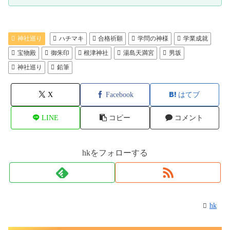
神社巡り
ハチマキ
合格祈願
学問の神様
学業成就
宝物殿
御朱印
根津神社
湯島天満宮
男坂
神社巡り
鉛筆
X
Facebook
はてブ
LINE
コピー
コメント
hkをフォローする
hk