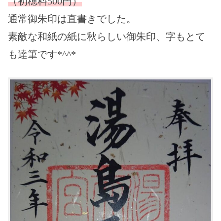
（初穂料500円）
通常御朱印は直書き
でした。
素敵な和紙の紙に秋らしい御朱印、字もとて
も達筆です*^^*