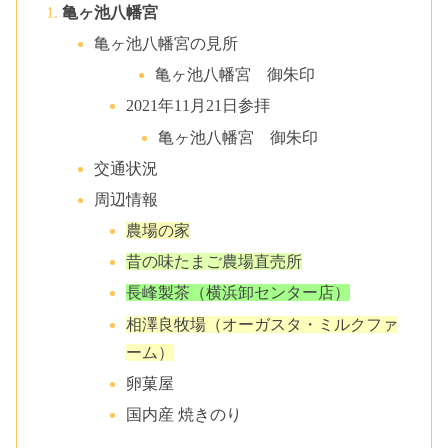
亀ヶ池八幡宮
亀ヶ池八幡宮の見所
亀ヶ池八幡宮 御朱印
2021年11月21日参拝
亀ヶ池八幡宮 御朱印
交通状況
周辺情報
農場の家
昔の味たまご農場直売所
長峰製茶（横浜卸センター店）
相澤良牧場（オーガスタ・ミルクファ
ーム）
卵菓屋
国内産 焼きのり