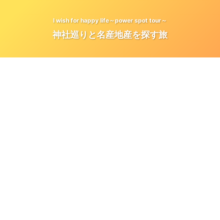
I wish for happy life～power spot tour～
神社巡りと名産地産を探す旅