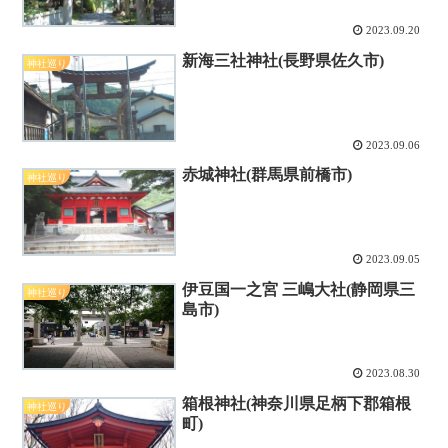
2023.09.20
新海三社神社(長野県佐久市)
神社巡り
2023.09.06
赤城神社(群馬県前橋市)
神社巡り
2023.09.05
伊豆国一之宮 三嶋大社(静岡県三
神社巡り
島市)
2023.08.30
箱根神社(神奈川県足柄下郡箱根
神社巡り
町)