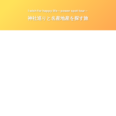
I wish for happy life～power spot tour～
神社巡りと名産地産を探す旅