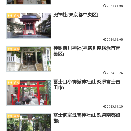
2024.01.08
兜神社(東京都中央区)
神社巡り
2024.01.08
神鳥前川神社(神奈川県横浜市青
神社巡り
葉区)
2023.10.26
冨士山小御嶽神社(山梨県富士吉
神社巡り
田市)
2023.09.20
冨士御室浅間神社(山梨県南都留
神社巡り
郡)