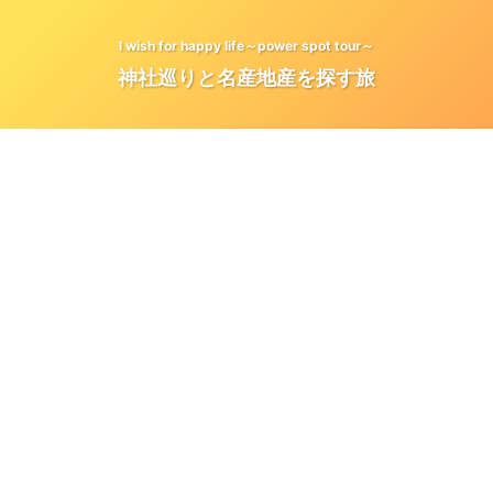
I wish for happy life～power spot tour～
神社巡りと名産地産を探す旅