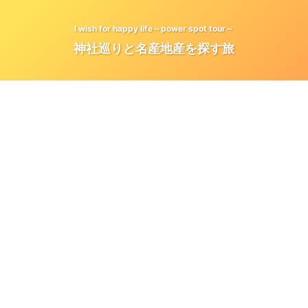
I wish for happy life～power spot tour～
神社巡りと名産地産を探す旅