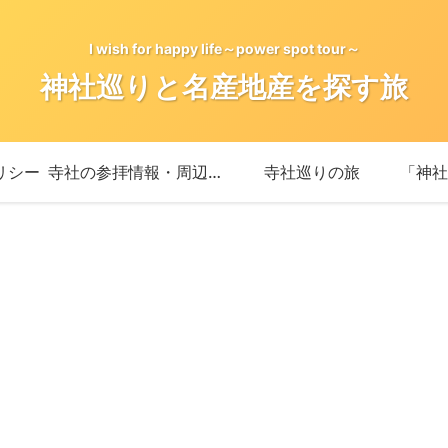
I wish for happy life～power spot tour～
神社巡りと名産地産を探す旅
リシー
寺社の参拝情報・周辺情報
寺社巡りの旅