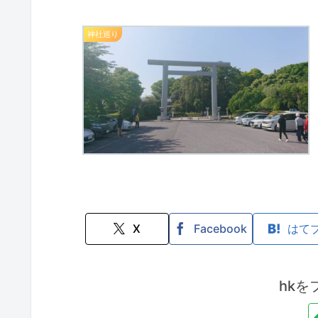
神社巡り
X
Facebook
はて
hkを