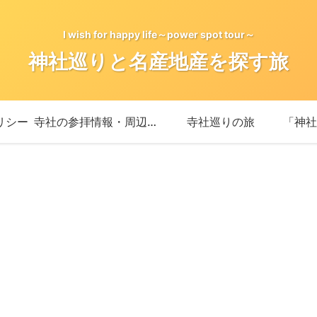
I wish for happy life～power spot tour～
神社巡りと名産地産を探す旅
リシー
寺社の参拝情報・周辺情報
寺社巡りの旅