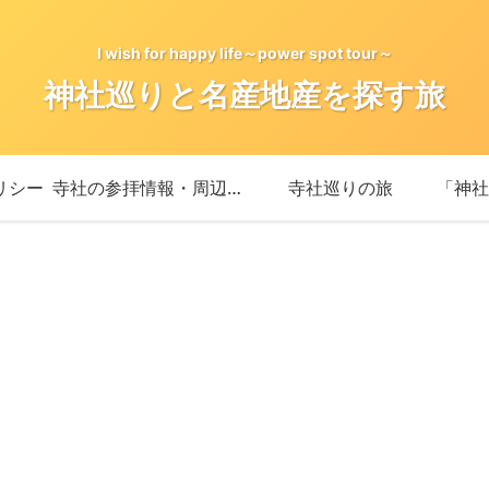
I wish for happy life～power spot tour～
神社巡りと名産地産を探す旅
リシー
寺社の参拝情報・周辺情報
寺社巡りの旅