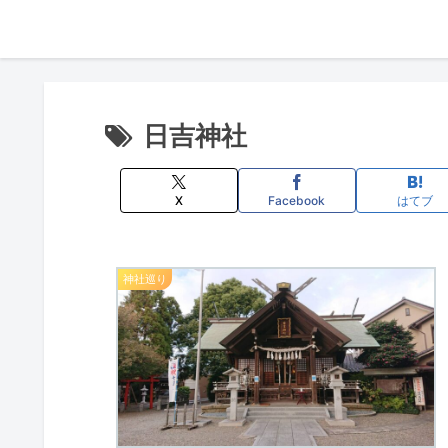
日吉神社
X
Facebook
はてブ
神社巡り