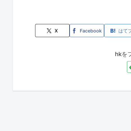
X
Facebook
はて
hkを