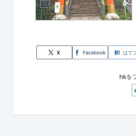
X
Facebook
はて
hkを