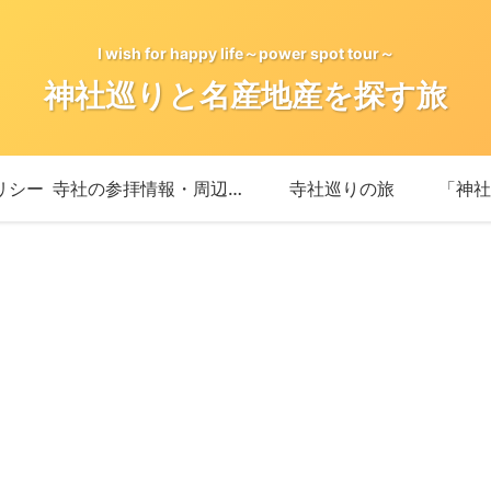
I wish for happy life～power spot tour～
神社巡りと名産地産を探す旅
リシー
寺社の参拝情報・周辺情報
寺社巡りの旅