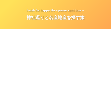
I wish for happy life～power spot tour～
神社巡りと名産地産を探す旅