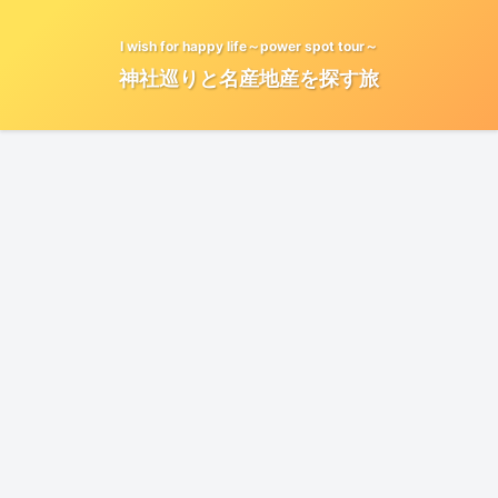
I wish for happy life～power spot tour～
神社巡りと名産地産を探す旅