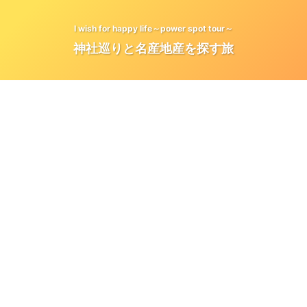
I wish for happy life～power spot tour～
神社巡りと名産地産を探す旅