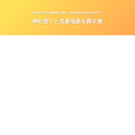
I wish for happy life～power spot tour～
神社巡りと名産地産を探す旅