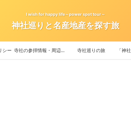
I wish for happy life～power spot tour～
神社巡りと名産地産を探す旅
リシー
寺社の参拝情報・周辺情報
寺社巡りの旅