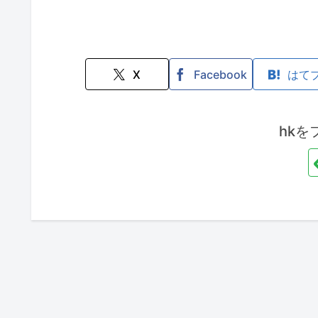
X
Facebook
はて
hkを