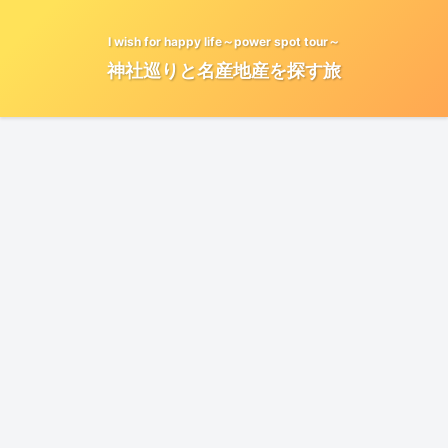
I wish for happy life～power spot tour～
神社巡りと名産地産を探す旅