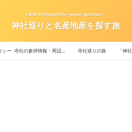
I wish for happy life～power spot tour～
神社巡りと名産地産を探す旅
リシー
寺社の参拝情報・周辺情報
寺社巡りの旅