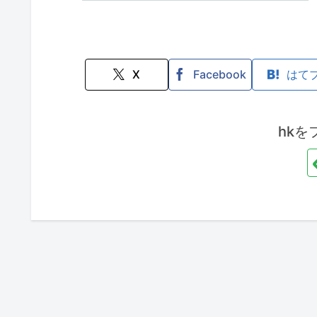
X
Facebook
はて
hkを