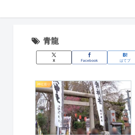
青龍
X
Facebook
はてブ
神社巡り