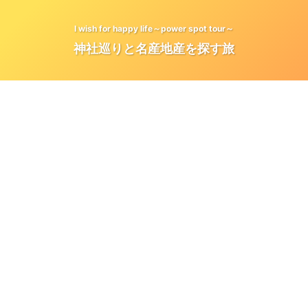
I wish for happy life～power spot tour～
神社巡りと名産地産を探す旅