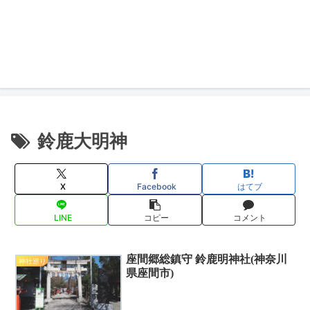
鈴鹿大明神
X
Facebook
はてブ
LINE
コピー
コメント
座間郷総鎮守 鈴鹿明神社(神奈川
神社巡り
県座間市)