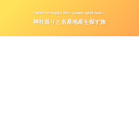
I wish for happy life～power spot tour～
神社巡りと名産地産を探す旅