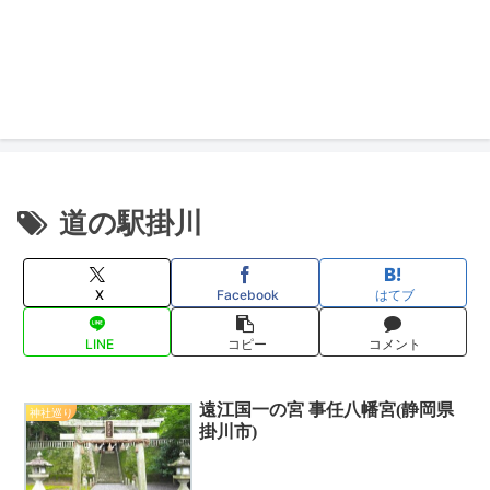
道の駅掛川
X
Facebook
はてブ
LINE
コピー
コメント
遠江国一の宮 事任八幡宮(静岡県
神社巡り
掛川市)