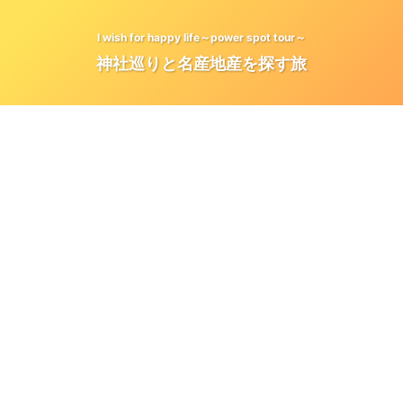
I wish for happy life～power spot tour～
神社巡りと名産地産を探す旅