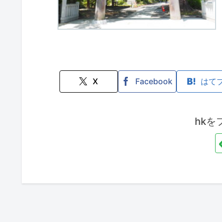
X
Facebook
はて
hkを