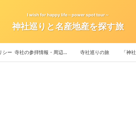
I wish for happy life～power spot tour～
神社巡りと名産地産を探す旅
リシー
寺社の参拝情報・周辺情報
寺社巡りの旅