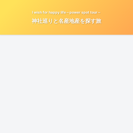
I wish for happy life～power spot tour～
神社巡りと名産地産を探す旅