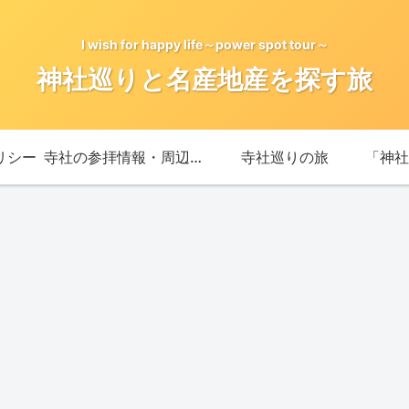
I wish for happy life～power spot tour～
神社巡りと名産地産を探す旅
リシー
寺社の参拝情報・周辺情報
寺社巡りの旅