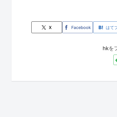
X
Facebook
はて
hkを