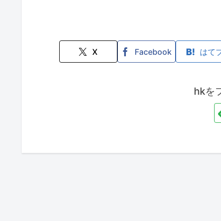
X
Facebook
はて
hkを