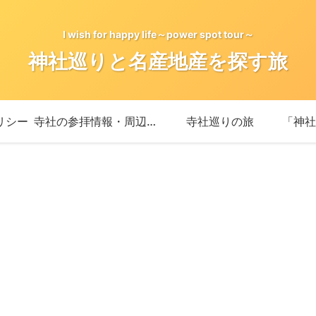
I wish for happy life～power spot tour～
神社巡りと名産地産を探す旅
リシー
寺社の参拝情報・周辺情報
寺社巡りの旅