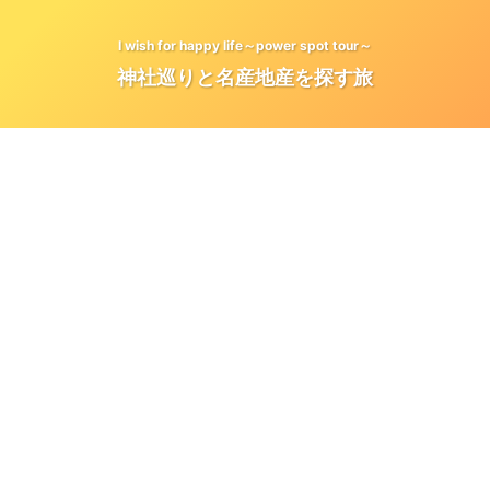
I wish for happy life～power spot tour～
神社巡りと名産地産を探す旅