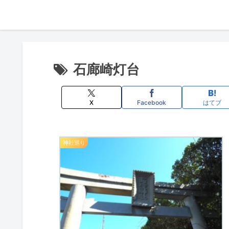
石廊崎灯台
X
Facebook
はてブ
神社巡り