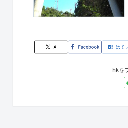
X
Facebook
はて
hkを