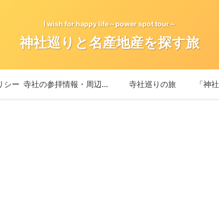
I wish for happy life～power spot tour～
神社巡りと名産地産を探す旅
リシー
寺社の参拝情報・周辺情報
寺社巡りの旅