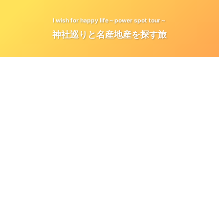
I wish for happy life～power spot tour～
神社巡りと名産地産を探す旅