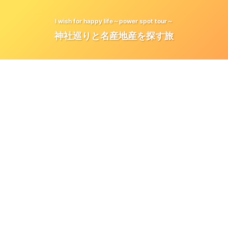
I wish for happy life～power spot tour～
神社巡りと名産地産を探す旅