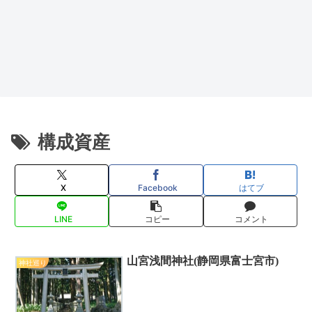
構成資産
X
Facebook
はてブ
LINE
コピー
コメント
山宮浅間神社(静岡県富士宮市)
神社巡り