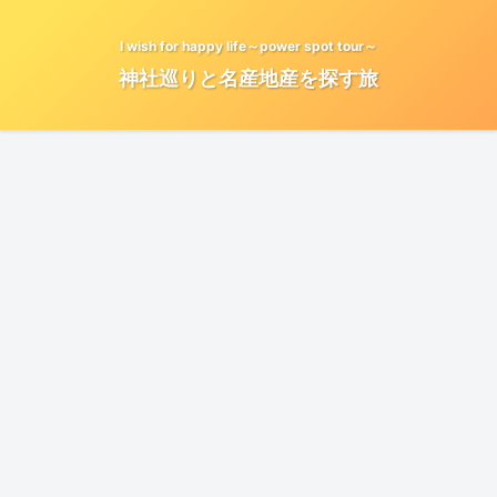
I wish for happy life～power spot tour～
神社巡りと名産地産を探す旅