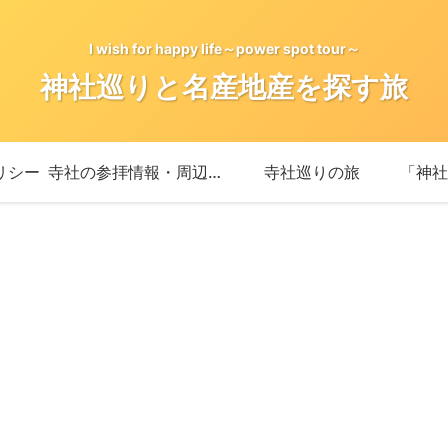
I wish for happy life～power spot tour～
神社巡りと名産地産を探す旅
リシー
寺社の参拝情報・周辺情報
寺社巡りの旅