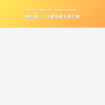
I wish for happy life～power spot tour～
神社巡りと名産地産を探す旅