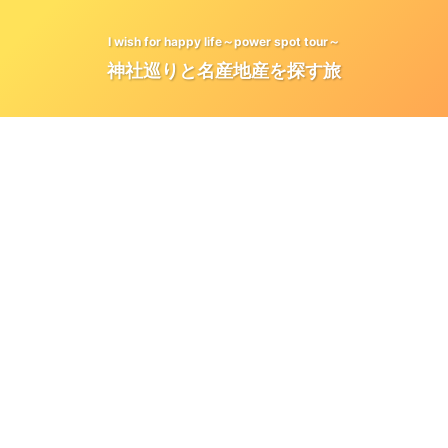
I wish for happy life～power spot tour～
神社巡りと名産地産を探す旅