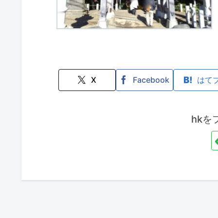
X
Facebook
はて
hkを