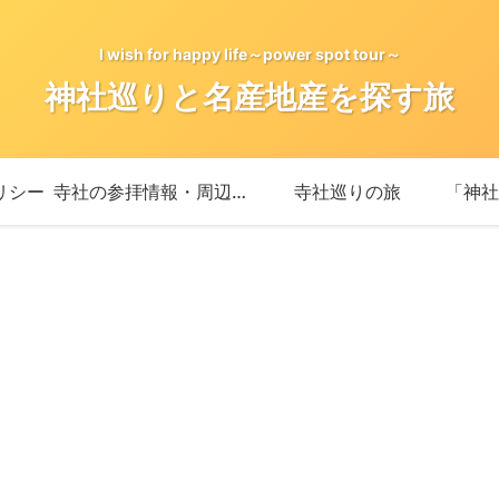
I wish for happy life～power spot tour～
神社巡りと名産地産を探す旅
リシー
寺社の参拝情報・周辺情報
寺社巡りの旅