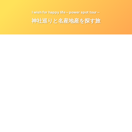
I wish for happy life～power spot tour～
神社巡りと名産地産を探す旅