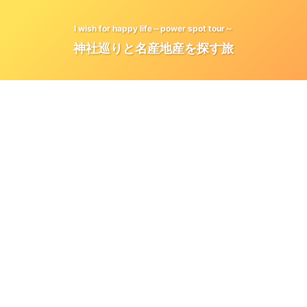
I wish for happy life～power spot tour～
神社巡りと名産地産を探す旅