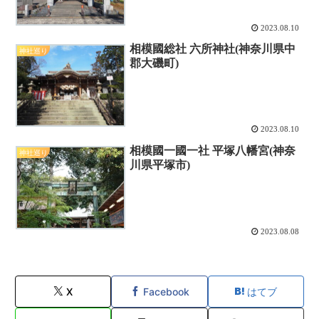
2023.08.10
相模國総社 六所神社(神奈川県中
神社巡り
郡大磯町)
2023.08.10
相模國一國一社 平塚八幡宮(神奈
神社巡り
川県平塚市)
2023.08.08
X
Facebook
はてブ