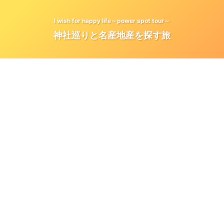
I wish for happy life～power spot tour～
神社巡りと名産地産を探す旅