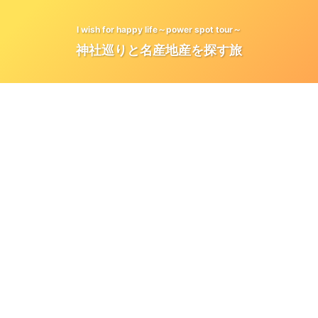
I wish for happy life～power spot tour～
神社巡りと名産地産を探す旅