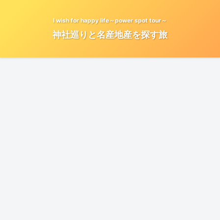
I wish for happy life～power spot tour～
神社巡りと名産地産を探す旅