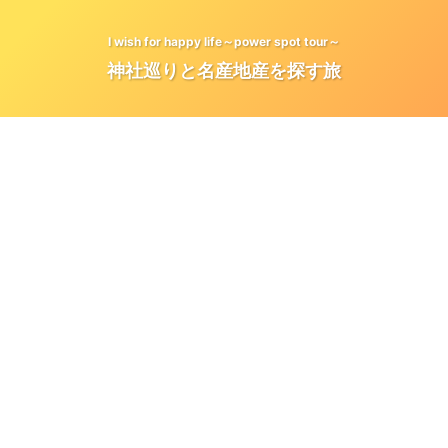
I wish for happy life～power spot tour～
神社巡りと名産地産を探す旅