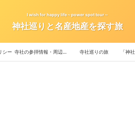
I wish for happy life～power spot tour～
神社巡りと名産地産を探す旅
リシー
寺社の参拝情報・周辺情報
寺社巡りの旅